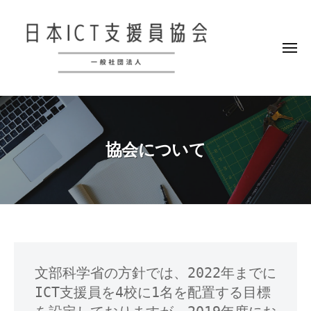
一
コ
般
ン
社
テ
団
メ
ニ
ン
法
ュ
ー
人
ツ
一
日
へ
般
本
ス
社
I
キ
協会について
C
団
ッ
T
法
プ
支
人
援
日
員
本
協
I
会
協
C
文部科学省の方針では、2022年までに
会
T
ICT支援員を4校に1名を配置する目標
に
支