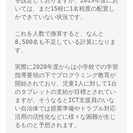
を設定しておりますが、2019年度にお
援
つ
いては、まだ15校に1名程度の配置し
員
かできていない状況です。

い
協
て
会
これを人数で換算すると、なんと
8,500名も不足している計算になりま
2023
年
す。

11
月
実際に2020年度からは小学校での学習
8
指導要領の下でプログラミング教育が
日
開始されており、児童1人に対して1台
by
のタブレットの支給が目標とされてい
34ju875d
ますが、そうなるとICT支援員のいな
い自治体では授業準備やトラブル対応
活用の活性化などに様々な困難が生じ
るものと予想されます。
