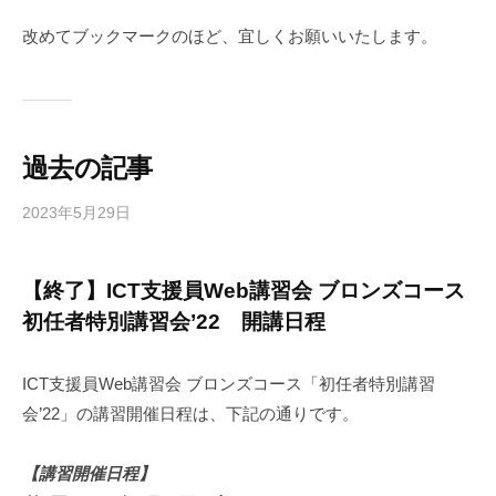
u
メ
援
8
ン
改めてブックマークのほど、宜しくお願いいたします。
員
7
ト
5
協
d
会
過去の記事
2023年5月29日
b
/
y
0
3
件
【終了】ICT支援員Web講習会 ブロンズコース
4
の
初任者特別講習会’22 開講日程
j
コ
u
メ
8
ン
ICT支援員Web講習会 ブロンズコース「初任者特別講習
7
ト
会’22」の講習開催日程は、下記の通りです。
5
d
【講習開催日程】