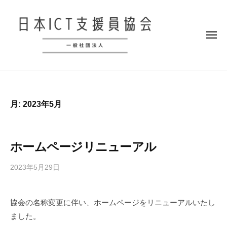
一
コ
般
ン
社
テ
団
メ
ニ
ン
法
ュ
ー
人
ツ
一
日
へ
般
本
ス
社
I
キ
月:
2023年5月
C
団
ッ
T
法
プ
支
人
ホームページリニューアル
援
日
員
本
2023年5月29日
b
/
協
y
0
I
会
3
件
C
協会の名称変更に伴い、ホームページをリニューアルいたし
4
の
T
ました。
j
コ
支